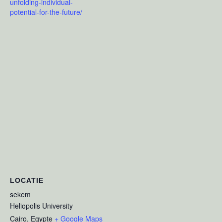
unfolding-individual-
potential-for-the-future/
LOCATIE
sekem
Heliopolis University
Cairo
,
Egypte
+ Google Maps